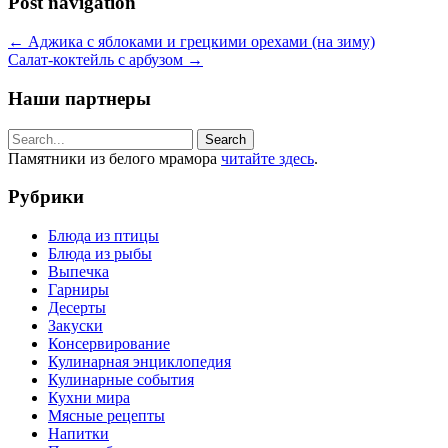
Post navigation
←
Аджика с яблоками и грецкими орехами (на зиму)
Салат-коктейль с арбузом
→
Наши партнеры
Памятники из белого мрамора
читайте здесь
.
Рубрики
Блюда из птицы
Блюда из рыбы
Выпечка
Гарниры
Десерты
Закуски
Консервирование
Кулинарная энциклопедия
Кулинарные события
Кухни мира
Мясные рецепты
Напитки