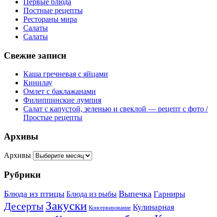
Первые блюда
Постные рецепты
Рестораны мира
Салаты
Салаты
Свежие записи
Каша гречневая с яйцами
Кинилау
Омлет с баклажанами
Филиппинские лумпия
Салат с капустой, зеленью и свеклой — рецепт с фото /
Простые рецепты
Архивы
Архивы
Рубрики
Блюда из птицы
Выпечка
Гарниры
Блюда из рыбы
Закуски
Десерты
Кулинарная
Консервирование