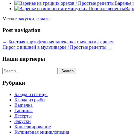
Варенье 
Вар
Метки:
закуски
,
салаты
Post navigation
←
Быстрая картофельная запеканка с мясным фаршем
Пирог с вишней в мультиварке / Простые рецепты
→
Наши партнеры
Рубрики
Блюда из птицы
Блюда из рыбы
Выпечка
Гарниры
Десерты
Закуски
Консервирование
Кулинарная энциклопедия