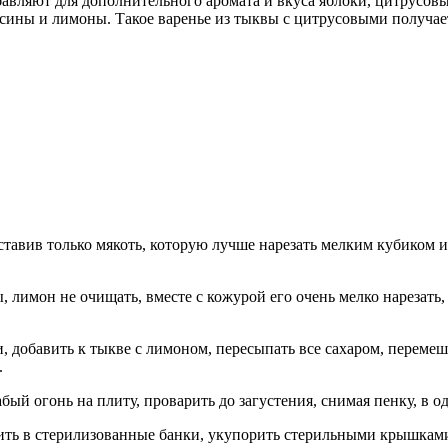
бавляют для дополнительного аромата и вкуса яблоки, цитрусов
ьсины и лимоны. Такое варенье из тыквы с цитрусовыми получае
ставив только мякоть, которую лучше нарезать мелким кубиком ил
 лимон не очищать, вместе с кожурой его очень мелко нарезать,
, добавить к тыкве с лимоном, пересыпать все сахаром, перемеш
.
бый огонь на плиту, проварить до загустения, снимая пенку, в о
жить в стерилизованные банки, укупорить стерильными крышкам