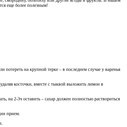
ые, смородину, облепиху или другие ягоды и фрукты. В нашем
тся еще более полезным!
и потереть на крупной терке – в последнем случае у варенья
 удаляя косточки, вместе с тыквой выложить лимон в
ать, на 2-3ч оставить – сахар должен полностью раствориться
дин прием.
и.