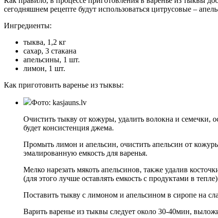
Как правило, в процессе приготовления в варенье из тыквы до
сегодняшнем рецепте будут использоваться цитрусовые – апел
Ингредиенты:
тыква, 1,2 кг
сахар, 3 стакана
апельсины, 1 шт.
лимон, 1 шт.
Как приготовить варенье из тыквы:
Фото: kasjauns.lv
Очистить тыкву от кожуры, удалить волокна и семечки, о
будет консистенция джема.
Промыть лимон и апельсин, очистить апельсин от кожуры,
эмалированную емкость для варенья.
Мелко нарезать мякоть апельсинов, также удалив косточки
(для этого лучше оставлять емкость с продуктами в тепле)
Поставить тыкву с лимоном и апельсином в сиропе на сла
Варить варенье из тыквы следует около 30-40мин, выло