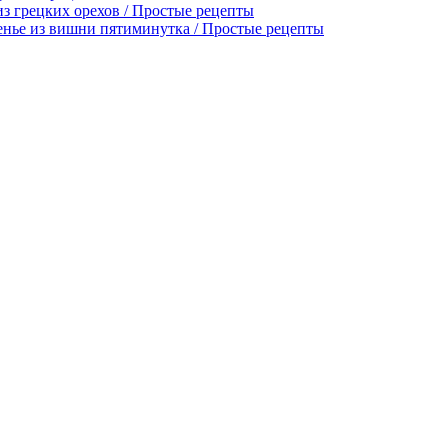
из грецких орехов / Простые рецепты
енье из вишни пятиминутка / Простые рецепты