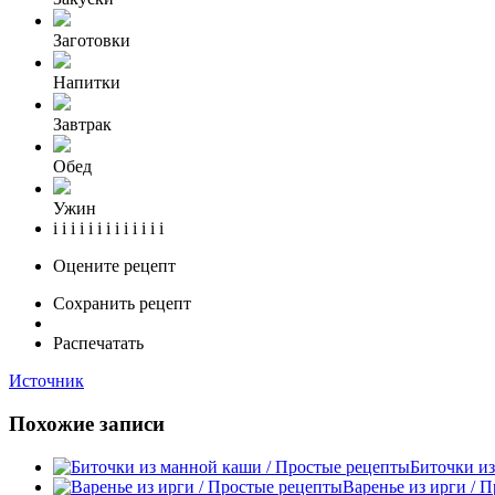
Заготовки
Напитки
Завтрак
Обед
Ужин
i i i i i i i i i i i i i
Оцените рецепт
Сохранить рецепт
Распечатать
Источник
Похожие записи
Биточки из
Варенье из ирги / 