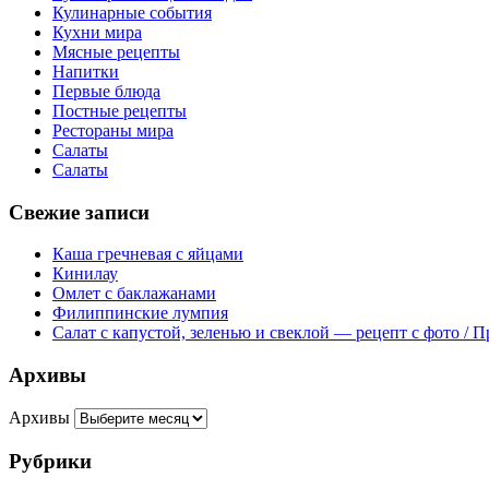
Кулинарные события
Кухни мира
Мясные рецепты
Напитки
Первые блюда
Постные рецепты
Рестораны мира
Салаты
Салаты
Свежие записи
Каша гречневая с яйцами
Кинилау
Омлет с баклажанами
Филиппинские лумпия
Салат с капустой, зеленью и свеклой — рецепт с фото / 
Архивы
Архивы
Рубрики