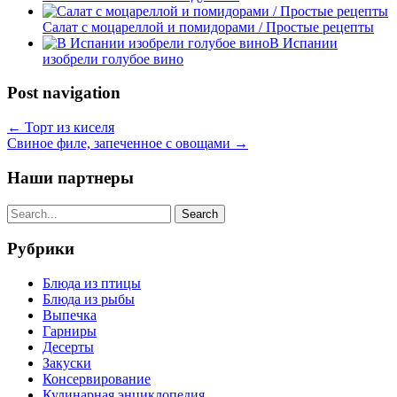
Салат с моцареллой и помидорами / Простые рецепты
В Испании
изобрели голубое вино
Post navigation
←
Торт из киселя
Свиное филе, запеченное с овощами
→
Наши партнеры
Рубрики
Блюда из птицы
Блюда из рыбы
Выпечка
Гарниры
Десерты
Закуски
Консервирование
Кулинарная энциклопедия