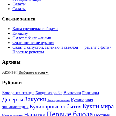
Салаты
Салаты
Свежие записи
Каша гречневая с яйцами
Кинилау
Омлет с баклажанами
Филиппинские лумпия
Салат с капустой, зеленью и свеклой — рецепт с фото /
Простые рецепты
Архивы
Архивы
Рубрики
Блюда из птицы
Выпечка
Гарниры
Блюда из рыбы
Закуски
Десерты
Кулинарная
Консервирование
Кухни мира
Кулинарные события
энциклопедия
Первые блюда
Напитки
Постные
Мясные рецепты