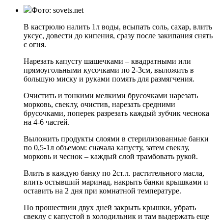
Фото: sovets.net
В кастрюлю налить 1л воды, всыпать соль, сахар, влить
уксус, довести до кипения, сразу после закипания снять
с огня.
Нарезать капусту шашечками – квадратными или
прямоугольными кусочками по 2-3см, выложить в
большую миску и руками помять для размягчения.
Очистить и тонкими мелкими брусочками нарезать
морковь, свеклу, очистив, нарезать средними
брусочками, поперек разрезать каждый зубчик чеснока
на 4-6 частей.
Выложить продукты слоями в стерилизованные банки
по 0,5-1л объемом: сначала капусту, затем свеклу,
морковь и чеснок – каждый слой трамбовать рукой.
Влить в каждую банку по 2ст.л. растительного масла,
влить остывший маринад, накрыть банки крышками и
оставить на 2 дня при комнатной температуре.
По прошествии двух дней закрыть крышки, убрать
свеклу с капустой в холодильник и там выдержать еще