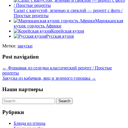
Салат с капустой, зеленью и свеклой — рецепт с фото /
Простые рецепты
Марокканская
кухня: гордость Африки
Корейская кухня
Русская кухня
Метки:
закуски
Post navigation
←
Форшмак из селедки классический рецепт / Простые
рецепты
Закуска из кабачков, яиц и зеленого горошка
→
Наши партнеры
Рубрики
Блюда из птицы