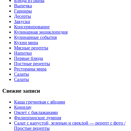
Блюда из рыбы
Выпечка
Гарниры
Десерты
Закуски
Консервирование
Кулинарная энциклопедия
Кулинарные события
Кухни мира
Мясные рецепты
Напитки
Первые блюда
Постные рецепты
Рестораны мира
Салаты
Салаты
Свежие записи
Каша гречневая с яйцами
Кинилау
Омлет с баклажанами
Филиппинские лумпия
Салат с капустой, зеленью и свеклой — рецепт с фото /
Простые рецепты