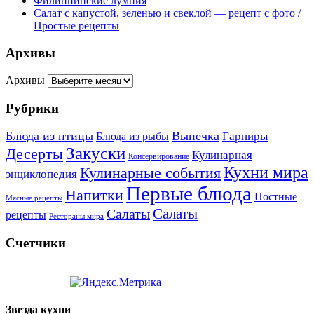
Филиппинские лумпия
Салат с капустой, зеленью и свеклой — рецепт с фото /
Простые рецепты
Архивы
Архивы
Рубрики
Блюда из птицы
Выпечка
Гарниры
Блюда из рыбы
Закуски
Десерты
Кулинарная
Консервирование
Кухни мира
Кулинарные события
энциклопедия
Первые блюда
Напитки
Постные
Мясные рецепты
Салаты
Салаты
рецепты
Рестораны мира
Счетчики
Звезда кухни