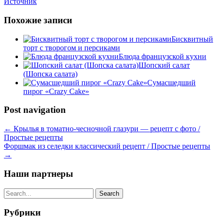
Источник
Похожие записи
Бисквитный
торт с творогом и персиками
Блюда французской кухни
Шопский салат
(Шопска салата)
Сумасшедший
пирог «Crazy Cake»
Post navigation
←
Крылья в томатно-чесночной глазури — рецепт с фото /
Простые рецепты
Форшмак из селедки классический рецепт / Простые рецепты
→
Наши партнеры
Рубрики