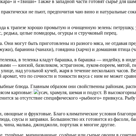
чкара» и «Твиши» Также в западной части готовят сырьё для ша
й практически не пьют, предпочитая чаю вино и натуральные сок
да к трапезе хорошо промытую и очищенную зелень: петрушку, укр
с, редька, целые помидоры, огурцы и стручковый перец.
Они могут быть приготовлены из разного мяса, не отдавая пред
жужи), баранина (чанахи), говядина (харчо) и домашняя птица (
еленка, в теленка кладут барашка, в барашка — индейку, в инде
ами — кинзой, базиликом, эстрагоном, луком-пореем, мятой, п
 улице, над угольной кучей, жаря в течение нескольких часов. Ве
й аромат, что по сочности и тонкости вкуса с ним не может срав
рыбные блюда. Главным образом они свойственны районам, рас
мясом карповые:
усач, храмуля, шемая и подуст. В высокогорн
нится за отсутствие специфического «рыбного» привкуса. Рыбу 
ни, овощные и фруктовые. Благо климатические условия благопр
да, соусы и заправки. Большинство их готовится из фасоли, ба
, чина, мальва, джонджоли, портулак и многие другие.
ые, тушёные, маринованные, солёные или сырые овощи в сочета