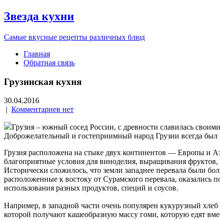
Звезда кухни
Самые вкусные рецепты различных блюд
Главная
Обратная связь
Грузинская кухня
30.04.2016
|
Комментариев нет
Грузия – южный сосед России, с древности славилась своим
Доброжелательный и гостеприимный народ Грузии всегда был 
Грузия расположена на стыке двух континентов — Европы и Аз
благоприятные условия для виноделия, выращивания фруктов, 
Исторически сложилось, что земли западнее перевала были б
расположенные к востоку от Сурамского перевала, оказались п
использования разных продуктов, специй и соусов.
Например, в западной части очень популярен кукурузный хлеб
которой получают кашеобразную массу гоми, которую едят вм