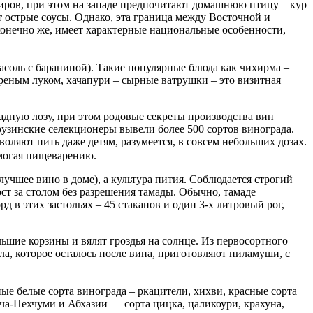
иров, при этом на западе предпочитают домашнюю птицу – кур
ют острые соусы. Однако, эта граница между Восточной и
конечно же, имеет характерные национальные особенности,
асоль с бараниной). Такие популярные блюда как чихирма –
реным луком, хачапури – сырные ватрушки – это визитная
адную лозу, при этом родовые секреты производства вин
рузинские селекционеры вывели более 500 сортов винограда.
оляют пить даже детям, разумеется, в совсем небольших дозах.
омогая пищеварению.
 лучшее вино в доме), а культура пития. Соблюдается строгий
ост за столом без разрешения тамады. Обычно, тамаде
д в этих застольях – 45 стаканов и один 3-х литровый рог,
льшие корзины и вялят гроздья на солнце. Из первосортного
сла, которое осталось после вина, приготовляют пиламуши, с
ные белые сорта винограда – ркацители, хихви, красные сорта
ча-Пехчуми и Абхазии — сорта цицка, цаликоури, крахуна,