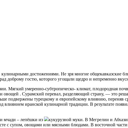
и кулинарными достижениями. Не зря многие общекавказские бл
рад доброму гостю, которого угощали щедро и непременно вкус
ии. Мягкий умеренно-субтропическо- климат, плодородная почв
и овощей . Сурамский перевал, разделяющий страну, — это реш
ольше подвержены турецкому и европейскому влиянию, переняв 
од влиянием иранской кулинарной традиции. В результате появил
 и мчади – лепёшки из
кукурузной муки. В Мегрелии и Абхазии
есте с супом, овощами или мясными блюдами. В восточной част