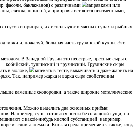
ер, фасоли, баклажанов) с различными
заправками или
ажаны, свекла, шпинат), а приправы остаются неизменными,
ых соусов и приправ, их используют в мясных супах и рыбных
одливки и, пожалуй, большая часть грузинской кухни. Это
методом. В Западной Грузии это неострые, пресные сыры с
ы — кобийский, тушинский и грузинский. Грузинские сыры —
вать в молоке,
запекать в тесте, вымачивать и даже жарить на
рьях. Так, например жарка и варка сыра свойственны
большие каменные сковородки, а также широкие металлические
отовления. Можно выделить два основных приёма:
пов. Например, супы готовятся почти без овощной гущи, но
смешивают с какой-нибудь кислой субстанцией, например,
юре из сливы ткемали. Кислая среда применяется также, когда