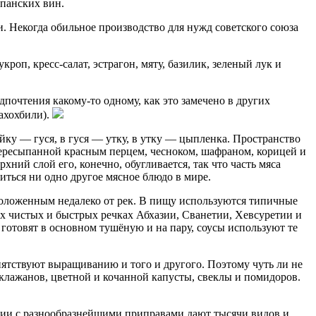
мпанских вин.
и. Некогда обильное производство для нужд советского союза
оп, кресс-салат, эстрагон, мяту, базилик, зеленый лук и
почтения какому-то одному, как это замечено в других
чахохбили).
йку — гуся, в гуся — утку, в утку — цыпленка. Пространство
ересыпанной красным перцем, чесноком, шафраном, корицей и
рхний слой его, конечно, обугливается, так что часть мяса
ниться ни одно другое мясное блюдо в мире.
положенным недалеко от рек. В пищу используются типичные
ых чистых и быстрых речках Абхазии, Сванетии, Хевсуретии и
готовят в основном тушёную и на пару, соусы используют те
иятствуют выращиванию и того и другого. Поэтому чуть ли не
клажанов, цветной и кочанной капусты, свеклы и помидоров.
нии с разнообразнейшими приправами дают тысячи видов и