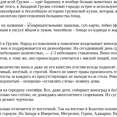
 для всей Грузии — едят баранину и вообще больше животных ж
ме этого, в Западной Грузии готовят гораздо острее и использу
азнообразие и богатейшую историю грузинской кухни, которая, 
ехнологию приготовления большинства блюд.
 их названия –
нарицательными: шашлык, суп-харчо, лобио (ф
ым в уксусе яйцом и луком, чахохбили – блюдо из курицы и жа
 в Грузии. Народ из поколения в поколение возделывает виногр
 вин и поддерживается их разнообразие. На сегодняшний день г
 небольших количествах, — 2-3 небольших стаканчика. Вино позв
тов, к тому же, оно превосходно сочетается с мясной пищей, п
количество вина и даже не его качество (гостям всегда подносят
умный, весёлый, и строгий. Никто не имеет права произносить т
осты за каждого из присутствующих не выходя из-за стола. Рекор
недопитым – нехорошо «оставлять слезы» хозяину дома.
 на середину сентября. Все, даже дети, собирают виноград в бо
олько оно готово, не дожидаясь многолетнего созревания. Из су
и делают чурчхелы.
колько отличается от восточной. Так на востоке в Кахетии основ
и гороули. На Западе в Имеретии, Мегрелии, Гурии, Аджарии, Ра