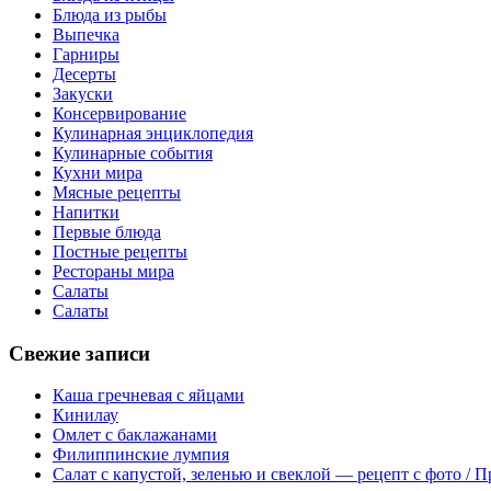
Блюда из рыбы
Выпечка
Гарниры
Десерты
Закуски
Консервирование
Кулинарная энциклопедия
Кулинарные события
Кухни мира
Мясные рецепты
Напитки
Первые блюда
Постные рецепты
Рестораны мира
Салаты
Салаты
Свежие записи
Каша гречневая с яйцами
Кинилау
Омлет с баклажанами
Филиппинские лумпия
Салат с капустой, зеленью и свеклой — рецепт с фото / 