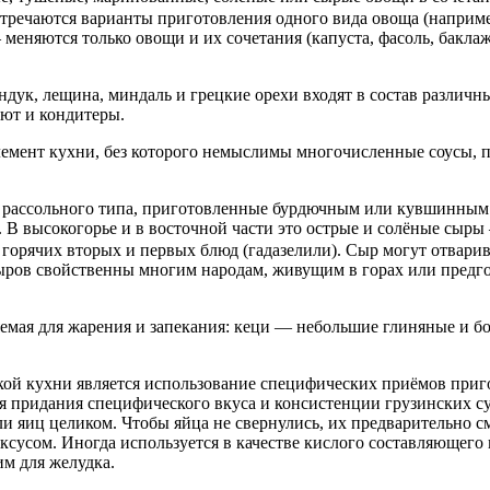
стречаются варианты приготовления одного вида овоща (наприм
– меняются только овощи и их сочетания (капуста, фасоль, бакл
дук, лещина, миндаль и грецкие орехи входят в состав различн
уют и кондитеры.
лемент кухни, без которого немыслимы многочисленные соусы, п
ы рассольного типа, приготовленные бурдючным или кувшинным 
 В высокогорье и в восточной части это острые и солёные сыр
т горячих вторых и первых блюд (гадазелили). Сыр могут отвари
ыров свойственны многим народам, живущим в горах или предго
няемая для жарения и запекания: кеци — небольшие глиняные и 
ой кухни является использование специфических приёмов приг
я придания специфического вкуса и консистенции грузинских су
ли яиц целиком. Чтобы яйца не свернулись, их предварительно 
усом. Иногда используется в качестве кислого составляющего п
им для желудка.