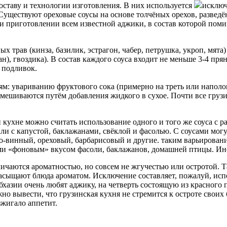
оставу и технологии изготовления. В них используется
исключ
. Существуют ореховые соусы на основе толчёных орехов, развед
и приготовлении всем известной аджики, в состав которой поми
 трав (кинза, базилик, эстрагон, чабер, петрушка, укроп, мят
), гвоздика). В состав каждого соуса входит не меньше 3-4 пря
 подливок.
ям: увариванию фруктового сока (примерно на треть или наполо
ешиваются путём добавления жидкого в сухое. Почти все грузин
 кухне можно считать использование одного и того же соуса 
али с капустой, баклажанами, свёклой и фасолью. С соусами мог
чно-винный, ореховый, барбарисовый и другие. таким варьирован
ыми «фоновым» вкусом фасоли, баклажанов, домашней птицы. Ино
аются ароматностью, но совсем не жгучестью или остротой. Таки
асыщают блюда ароматом. Исключение составляет, пожалуй, испо
 Абхазии очень любят аджику, на четверть состоящую из красного
но вывести, что грузинская кухня не стремится к остроте своих 
зжигало аппетит.