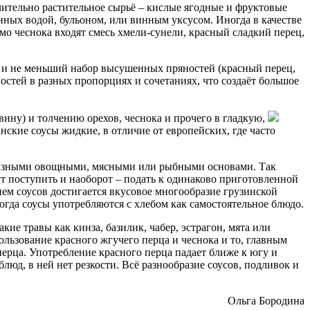
ительно растительное сырьё – кислые ягодные и фруктовые
ённых водой, бульоном, или винным уксусом. Иногда в качестве
мо чеснока входят смесь хмели-сунели, красный сладкий перец,
а) и не меньший набор высушенных пряностей (красный перец,
ностей в разных пропорциях и сочетаниях, что создаёт большое
вину) и толчению орехов, чеснока и прочего в гладкую,
ские соусы жидкие, в отличие от европейских, где часто
с разными овощными, мясными или рыбными основами. Так
ут поступить и наоборот – подать к одинаково приготовленной
ием соусов достигается вкусовое многообразие грузинской
гда соусы употребляются с хлебом как самостоятельное блюдо.
е травы как кинза, базилик, чабер, эстрагон, мята или
льзование красного жгучего перца и чеснока и то, главным
 перца. Употребление красного перца падает ближе к югу и
блюд, в ней нет резкости. Всё разнообразие соусов, подливок и
Ольга Бородина