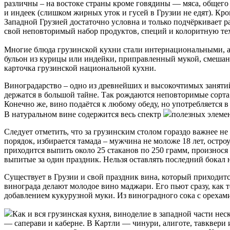
различны – на востоке страны кроме говядины — мяса, общего
и индеек (слишком жирных уток и гусей в Грузии не едят). Кро
Западной Грузией достаточно условна и только подчёркивает р
свой неповторимый набор продуктов, специй и колоритную т
Многие блюда грузинской кухни стали интернациональными, а
бульон из курицы или индейки, приправленный мукой, смешанн
карточка грузинской национальной кухни.
Виноградарство – одно из древнейших и высокочтимых занятий
держатся в большой тайне. Так рождаются неповторимые сорта
Конечно же, вино подаётся к любому обеду, но употребляется в
В натуральном вине содержится весь спектр
полезных элемен
Следует отметить, что за грузинским столом гораздо важнее не 
порядок, избирается тамада – мужчина не моложе 18 лет, остро
приходится выпить около 25 стаканов по 250 грамм, произнося т
выпитые за один праздник. Нельзя оставлять последний бокал 
Существует в Грузии и свой праздник вина, который приходится
винограда делают молодое вино маджари. Его пьют сразу, как т
добавлением кукурузной муки. Из виноградного сока с орехам
Как и вся грузинская кухня, виноделие в западной части нес
— саперави и каберне. В Картли — чинури, алиготе, тавквери 