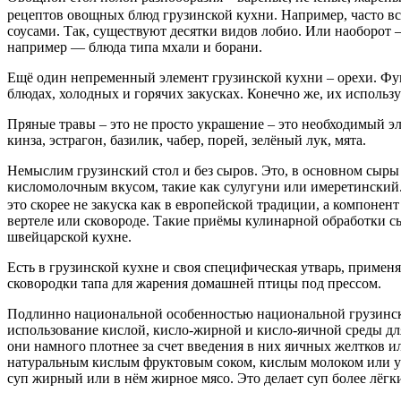
рецептов овощных блюд грузинской кухни. Например, часто в
соусами. Так, существуют десятки видов лобио. Или наоборот 
например — блюда типа мхали и борани.
Ещё один непременный элемент грузинской кухни – орехи. Фун
блюдах, холодных и горячих закусках. Конечно же, их использ
Пряные травы – это не просто украшение – это необходимый э
кинза, эстрагон, базилик, чабер, порей, зелёный лук, мята.
Немыслим грузинский стол и без сыров. Это, в основном сыр
кисломолочным вкусом, такие как сулугуни или имеретинский.
это скорее не закуска как в европейской традиции, а компонен
вертеле или сковороде. Такие приёмы кулинарной обработки с
швейцарской кухне.
Есть в грузинской кухне и своя специфическая утварь, приме
сковородки тапа для жарения домашней птицы под прессом.
Подлинно национальной особенностью национальной грузинск
использование кислой, кисло-жирной и кисло-яичной среды дл
они намного плотнее за счет введения в них яичных желтков и
натуральным кислым фруктовым соком, кислым молоком или укс
суп жирный или в нём жирное мясо. Это делает суп более лёгк