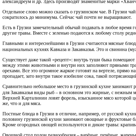
александреум и др. Здесь производят знаменитые марки «Хван
Отдельное слово можно сказать о грузинском чае. В Грузии ча
сократилось до минимума. Сейчас чай почти не выращивают.
Есть в Грузии замечательный обычай подавать в любое время го
другие травы. Вместе с зеленью подаются к любому столу реди
Главными и интереснейшими в Грузии считаются мясные блюда. 
национальных кухнях Кавказа и Закавказья. Это и свинина (му
Существует даже такой «рецепт»: внутрь туши быка помещают т
между этими животными и внутри них заполняют пряными трав
орехами. Все это огромное жаркое готовят на вертеле, прямо на
пропадает, зато внутри такое изобилие сока, такой потрясающи
Сравнительно небольшое место в грузинской кухне занимают 
для Закавказья виды рыб – в основном это жирные, с нежным 
Верхней Карталинии ловят форель, изысканное мясо которой це
же, что и для мяса.
Постные блюда в Грузии в отличие, например, от русской кух
половину грузинской кухни занимают овощные и фруктовые блю
Кроме огородных овощей используются и дикие травы: крапива
Овощной стол полон разнообразия – варёные, печёные, жарен