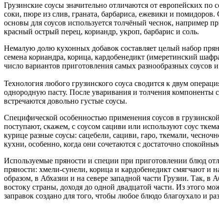
Грузинские соусы значительно отличаются от европейских по с
соки, пюре из слив, граната, барбариса, ежевики и помидоров
основы для соусов используется толчёный чеснок, например пр
красный острый перец, кориандр, укроп, барбарис и соль.
Немалую долю кухонных добавок составляет целый набор пряных
семена кориандра, корица, кардобенедикт (имеретинский шафран
число вариантов приготовления самых разнообразных соусов и
Технология любого грузинского соуса сводится к двум операци
однородную пасту. После уваривания и толчения компоненты см
встречаются довольно густые соусы.
Специфической особенностью применения соусов в грузинской
поступают, скажем, с соусом сациви или используют соус ткем
курице разные соусы: сацебели, сациви, гаро, ткемали, чесно
кухни, особенно, когда они сочетаются с достаточно спокойн
Используемые пряности и специи при приготовлении блюд отлич
пряности: хмели-сунели, корица и кардобенедикт смягчают и н
образом, в Абхазии и на севере западной части Грузии. Так, в
востоку страны, доходя до одной двадцатой части. Из этого мож
заправок создано для того, чтобы любое блюдо благоухало и ра