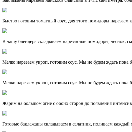
Баклажаны нарезаем наискось слайсами в 1-1,2 сантиметра, сол
Быстро готовим томатный соус, для этого помидоры нарезаем
В чашу блендера складываем нарезанные помидоры, чеснок, см
Мелко нарезаем укроп, готовим соус. Мы не будем ждать пока б
Мелко нарезаем укроп, готовим соус. Мы не будем ждать пока б
Жарим на большом огне с обоих сторон до появления интенси
Готовые баклажаны складываем в салатник, поливаем каждый 