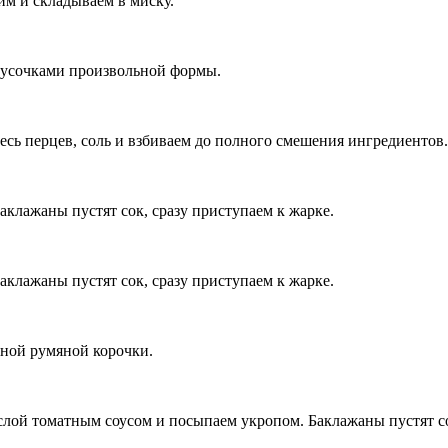
им и складываем в миску.
 кусочками произвольной формы.
есь перцев, соль и взбиваем до полного смешения ингредиентов.
аклажаны пустят сок, сразу приступаем к жарке.
аклажаны пустят сок, сразу приступаем к жарке.
вной румяной корочки.
слой томатным соусом и посыпаем укропом. Баклажаны пустят с