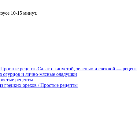
оусе 10-15 минут.
Салат с капустой, зеленью и свеклой — рецепт
из огурцов и яично-мясные оладушки
Простые рецепты
из грецких орехов / Простые рецепты