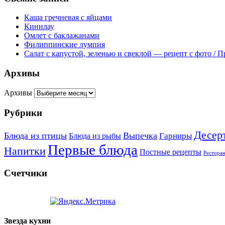
Каша гречневая с яйцами
Кинилау
Омлет с баклажанами
Филиппинские лумпия
Салат с капустой, зеленью и свеклой — рецепт с фото / 
Архивы
Архивы
Рубрики
Десер
Блюда из птицы
Выпечка
Гарниры
Блюда из рыбы
Первые блюда
Напитки
Постные рецепты
Рестора
Счетчики
Звезда кухни