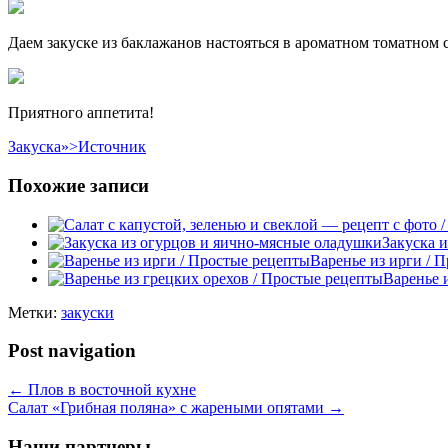
Даем закуске из баклажанов настояться в ароматном томатном с
Приятного аппетита!
Закуска»>Источник
Похожие записи
Закуска 
Варенье из ирги / 
Варенье 
Метки:
закуски
Post navigation
←
Плов в восточной кухне
Салат «Грибная поляна» с жареными опятами
→
Наши партнеры