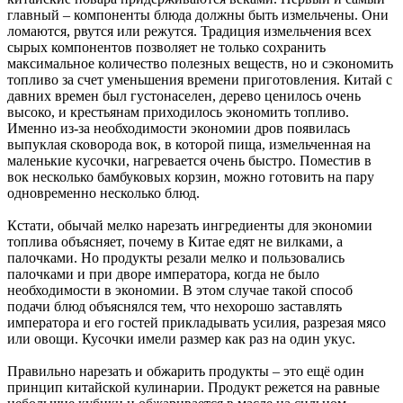
главный – компоненты блюда должны быть измельчены. Они
ломаются, рвутся или режутся. Традиция измельчения всех
сырых компонентов позволяет не только сохранить
максимальное количество полезных веществ, но и сэкономить
топливо за счет уменьшения времени приготовления. Китай с
давних времен был густонаселен, дерево ценилось очень
высоко, и крестьянам приходилось экономить топливо.
Именно из-за необходимости экономии дров появилась
выпуклая сковорода вок, в которой пища, измельченная на
маленькие кусочки, нагревается очень быстро. Поместив в
вок несколько бамбуковых корзин, можно готовить на пару
одновременно несколько блюд.
Кстати, обычай мелко нарезать ингредиенты для экономии
топлива объясняет, почему в Китае едят не вилками, а
палочками. Но продукты резали мелко и пользовались
палочками и при дворе императора, когда не было
необходимости в экономии. В этом случае такой способ
подачи блюд объяснялся тем, что нехорошо заставлять
императора и его гостей прикладывать усилия, разрезая мясо
или овощи. Кусочки имели размер как раз на один укус.
Правильно нарезать и обжарить продукты – это ещё один
принцип китайской кулинарии. Продукт режется на равные