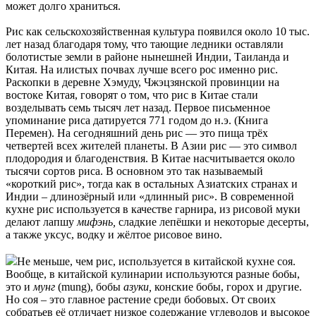
может долго храниться.
Рис как сельскохозяйственная культура появился около 10 тыс.
лет назад благодаря тому, что тающие ледники оставляли
болотистые земли в районе нынешней Индии, Таиланда и
Китая. На илистых почвах лучше всего рос именно рис.
Раскопки в деревне Хэмуду, Чжэцзянской провинции на
востоке Китая, говорят о том, что рис в Китае стали
возделывать семь тысяч лет назад. Первое письменное
упоминание риса датируется 771 годом до н.э. (Книга
Перемен). На сегодняшний день рис — это пища трёх
четвертей всех жителей планеты. В Азии рис — это символ
плодородия и благоденствия. В Китае насчитывается около
тысячи сортов риса. В основном это так называемый
«короткий рис», тогда как в остальных Азиатских странах и
Индии – длинозёрный или «длинный рис». В современной
кухне рис используется в качестве гарнира, из рисовой муки
делают лапшу
мифэнь,
сладкие лепёшки и некоторые десерты,
а также уксус, водку и жёлтое рисовое вино.
Не меньше, чем рис, используется в китайской кухне соя.
Вообще, в китайской кулинарии используются разные бобы,
это и
мунг
(mung), бобы
азуки,
конские бобы, горох и другие.
Но соя – это главное растение среди бобовых. От своих
собратьев её отличает низкое содержание углеводов и высокое