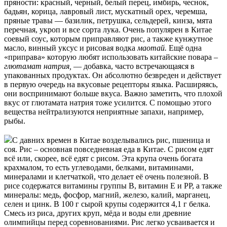
пряности: красный, черный, белый перец, имбирь, чеснок,
бадьян, корица, лавровый лист, мускатный орех, черемша,
пряные травы — базилик, петрушка, сельдерей, кинза, мята
перечная, укроп и все сорта лука. Очень популярен в Китае
соевый соус, которым приправляют рис, а также кунжутное
масло, винный уксус и рисовая водка
маотай.
Ещё одна
«приправа» которую любят использовать китайские повара –
глютамат натрия,
— добавка, часто встречающаяся в
упакованных продуктах. Он абсолютно безвреден и действует
в первую очередь на вкусовые рецепторы языка. Расширяясь,
они воспринимают больше вкуса. Важно заметить, что плохой
вкус от глютамата натрия тоже усилится. С помощью этого
вещества нейтрализуются неприятные запахи, например,
рыбы.
С давних времен в Китае возделывались рис, пшеница и
соя. Рис – основная повседневная еда в Китае. С рисом едят
всё или, скорее, всё едят с рисом. Эта крупа очень богата
крахмалом, то есть углеводами, белками, витаминами,
минералами и клетчаткой, что делает её очень полезной. В
рисе содержатся витамины группы B, витамин Е и PP, а также
минералы: медь, фосфор, магний, железо, калий, марганец,
селен и цинк. В 100 г сырой крупы содержится 4,1 г белка.
Смесь из риса, других круп, мёда и воды ели древние
олимпийцы перед соревнованиями. Рис легко усваивается и