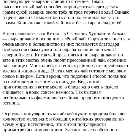
последующей заваркой становится темнее. Такой
высокосортный чай способен «пропустить» через десять
грамм сухой заварки около трёх литров горячей воды! Однако
и цена такого чая может быть сто и более долларов за сто
грамм. Конечно же, такой чай пьют без сахара и сладостей.
В центральной части Китая – в Сычуани, Хуннани и Аньхое
— выращивают в основном зелёный чай. Сортов зелёного чая
очень много и большинство из них появляется благодаря
особым способам сушки или обрабатывания листьев. С
северной части Китая чай практически не выращивают, но
зато в этих местах очень любят прессованный чай, особенно
на границе с Монголией, в степных районах, где преобладает
мясная и жирная пища. В этих местах чай готовят с молоком,
солью и жиром. Есть версия, что подобный способ появился
из необходимости «помыть посуду». Ведь после
приготовления в котле мясного блюда жир очень тяжело
счищается, а воды совсем немного. Так бытовая
необходимость сформировала чайные предпочтения целого
региона.
Огромная популярность китайской кухни породила большое
количество маленьких и больших китайских ресторанов по
всему миру. Естественно, что к этой популярности
присмотрелись и мошенники. Характерные особенности