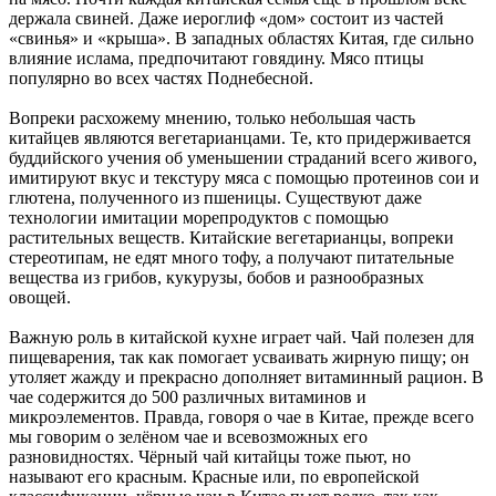
держала свиней. Даже иероглиф «дом» состоит из частей
«свинья» и «крыша». В западных областях Китая, где сильно
влияние ислама, предпочитают говядину. Мясо птицы
популярно во всех частях Поднебесной.
Вопреки расхожему мнению, только небольшая часть
китайцев являются вегетарианцами. Те, кто придерживается
буддийского учения об уменьшении страданий всего живого,
имитируют вкус и текстуру мяса с помощью протеинов сои и
глютена, полученного из пшеницы. Существуют даже
технологии имитации морепродуктов с помощью
растительных веществ. Китайские вегетарианцы, вопреки
стереотипам, не едят много тофу, а получают питательные
вещества из грибов, кукурузы, бобов и разнообразных
овощей.
Важную роль в китайской кухне играет чай. Чай полезен для
пищеварения, так как помогает усваивать жирную пищу; он
утоляет жажду и прекрасно дополняет витаминный рацион. В
чае содержится до 500 различных витаминов и
микроэлементов. Правда, говоря о чае в Китае, прежде всего
мы говорим о зелёном чае и всевозможных его
разновидностях. Чёрный чай китайцы тоже пьют, но
называют его красным. Красные или, по европейской