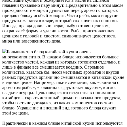
небольшие кубики и обжаривается в масле на сильном
пламени буквально пару минут. Предварительно в этом масле
прожаривают имбирь и душистый перец, ароматы которых
придают блюду особый колорит. Часто рыба, мясо и другие
продукты жарятся в кляре, который сохраняет их сочными.
Иногда, правда довольно редко, рыбу готовят целиком,
сохраняя её форму и удалив кости. Рыба, приготовленная
целиком с головой и хвостом, символизирует целостность
мира или завершенность дела.
Большинство блюд китайской кухни очень
многокомпонентно. В каждом блюде используется большое
количество частей, каждая из которых готовится отдельно, и
лишь в финале все смешивается воедино. Огромное
количество, казалось бы, несовместимых ароматов и вкусов
разных продуктов органично смешиваются в китайской кухне
в единое целое. Например, такие сочетания, как «свинина с
ароматом рыбы», «говядина с фруктовым вкусом», кисло-
сладкие огурцы. Цель поварского искусства в понимании
китайцев – скрыть истинный аромат изначального продукта,
чтобы гость не догадался, из каких компонентов состоит
блюдо. Украшение и внешний вид готового блюда служит
этой же цели.
Практически в каждом блюде китайской кухни используются