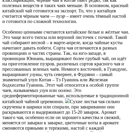
классификации, чёрные чаи в Китае пьют редко, так как
полезных веществ в таких чаях меньше. В основном, красный
китайский чай готовится на экспорт. То, что у китайцев
считается чёрным чаем —
пуэр
– имеет очень тёмный настой
и готовится по сложной технологии.
Особенно ценными считаются китайские белые и жёлтые чаи.
Это чаще всего типсы или верхний листочек с почкой. Такой
чай собирают весной – в марте-апреле, когда чайные кусты
начитают давать побеги. Сорта чая отличаются в разных
провинциях и частях страны. Так, на юго-западе, в
провинции Юннань, выращивают более грубый чай, он идёт
на приготовление пуэров, различных сортов красного чая и
прессованных зеленых чаёв. Немного восточней, в Гуандуне,
выращивают
улуны
, чуть севернее, в Фудзяни – самый
знаменитый улун Китая – Тэ Гуанинь или Железная
бодхисатва Гуанинь. Этот чай относится к особой группе
чаев, называемых
улун
или
оолонг.
Это
среднеферментированные чаи, используемые в традиционной
китайской чайной церемонии.
Сухие листья чая сильно
скручены в шарики или спирали, при заваривании они
раскрываются и выдерживают до 15-20 заварок. Аромат
такого чая, особенно если он хорошего качества и свежий,
меняется от заварки к заварке, цветочные ноты в аромате
сменяются пряными и терпкими, настой с каждой