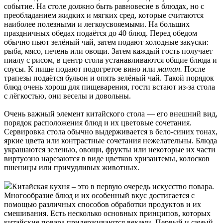
событие. На столе должно быть равновесие в блюдах, но с
преобладанием жидких и мягких сред, которые считаются
наиболее полезными и легкоусвояемыми. На больших
праздничных обедах подаётся до 40 блюд. Перед обедом
обычно пьют зелёный чай, затем подают холодные закуски:
рыба, мясо, печень или овощи. Затем каждый гость получает
пиалу с рисом, в центр стола устанавливаются общие блюда и
соусы. К пище подают подогретое вино или
матан.
После
трапезы подаётся бульон и опять зелёный чай. Такой порядок
блюд очень хорош для пищеварения, гости встают из-за стола
с лёгкостью, они веселы и довольны.
Очень важный элемент китайского стола — его внешний вид,
порядок расположения блюд и их цветовые сочетания.
Сервировка стола обычно выдерживается в бело-синих тонах,
яркие цвета или контрастные сочетания нежелательны. Блюда
украшаются зеленью, овощи, фрукты или некоторые их части
виртуозно нарезаются в виде цветков хризантемы, колосков
пшеницы или причудливых животных.
Китайская кухня – это в первую очередь искусство повара.
Многообразие блюд и их особенный вкус достигается с
помощью различных способов обработки продуктов и их
смешивания. Есть несколько основных принципов, которых
китайские повара придерживаются веками. Первый и самый