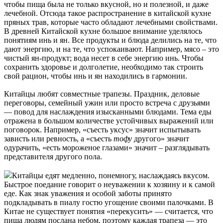
чтобы пища была не только вкусной, но и полезной, и даже
лечебной. Отсюда такое распространение в китайской кухне
пряных трав, которые часто обладают лечебными свойствами.
В древней Китайской кухне большое внимание уделялось
понятиям инь и ян. Все продукты и блюда делились на те, что
дают энергию, и на те, что успокаивают. Например, мясо – это
чистый ян-продукт; вода несет в себе энергию инь. Чтобы
сохранить здоровье и долголетие, необходимо так строить
свой рацион, чтобы инь и ян находились в гармонии.
Китайцы любят совместные трапезы. Праздник, деловые
переговоры, семейный ужин или просто встреча с друзьями
— повод для наслаждения изысканными блюдами. Тема еды
отражена в большом количестве устойчивых выражений или
поговорок. Например, «съесть уксус» значит испытывать
зависть или ревность, а «съесть
тофу
другого» значит
одурачить, «есть мороженое глазами» значит – разглядывать
представителя другого пола.
Китайцы едят медленно, понемногу, наслаждаясь вкусом.
Быстрое поедание говорит о неуважении к хозяину и к самой
еде. Как знак уважения и особой заботы принято
подкладывать в пиалу гостю угощение своими палочками. В
Китае не существует понятия «перекусить» — считается, что
пища людям послана небом, поэтому каждая трапеза — это