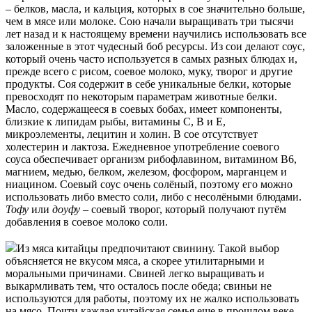
– белков, масла, и кальция, которых в сое значительно больше,
чем в мясе или молоке. Сою начали выращивать три тысячи
лет назад и к настоящему времени научились использовать все
заложенные в этот чудесный боб ресурсы. Из сои делают соус,
который очень часто используется в самых разных блюдах и,
прежде всего с рисом, соевое молоко, муку, творог и другие
продукты. Соя содержит в себе уникальные белки, которые
превосходят по некоторым параметрам животные белки.
Масло, содержащееся в соевых бобах, имеет компоненты,
близкие к липидам рыбы, витамины С, B и E,
микроэлементы, лецитин и холин. В сое отсутствует
холестерин и лактоза. Ежедневное употребление соевого
соуса обеспечивает организм рибофлавином, витамином В6,
магнием, медью, белком, железом, фосфором, марганцем и
ниацином. Соевый соус очень солёный, поэтому его можно
использовать либо вместо соли, либо с несолёными блюдами.
Тофу
или
доуфу
– соевый творог, который получают путём
добавления в соевое молоко соли.
Из мяса китайцы предпочитают свинину. Такой выбор
объясняется не вкусом мяса, а скорее утилитарными и
моральными причинами. Свиней легко выращивать и
выкармливать тем, что осталось после обеда; свиньи не
используются для работы, поэтому их не жалко использовать
на мясо. Почти каждая китайская семья еще в прошлом веке