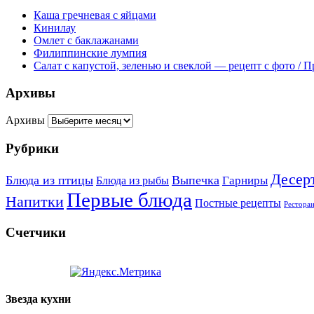
Каша гречневая с яйцами
Кинилау
Омлет с баклажанами
Филиппинские лумпия
Салат с капустой, зеленью и свеклой — рецепт с фото / 
Архивы
Архивы
Рубрики
Десер
Блюда из птицы
Выпечка
Гарниры
Блюда из рыбы
Первые блюда
Напитки
Постные рецепты
Рестора
Счетчики
Звезда кухни